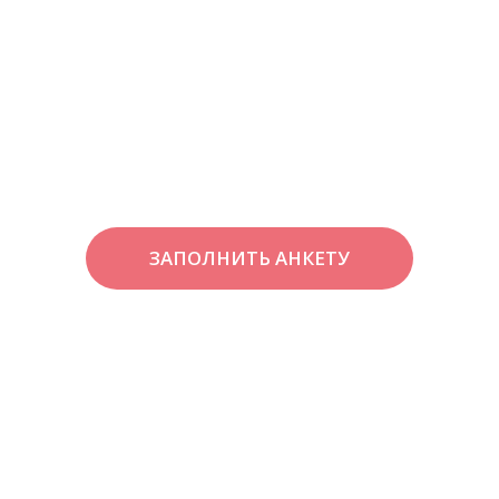
ЗАПОЛНИТЬ АНКЕТУ
МЫ ЛЮБИМ НАШИХ
СОТРУДНИКОВ
И ДЕЛАЕМ ВСЕ,
ЧТОБЫ РАБОТАТЬ