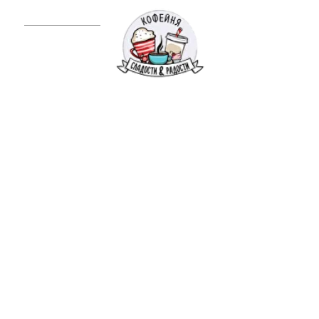
МЕНЮ
г. Череповец
ДАВАЙ
Вакансии кофейни «Сладости и радости»
РАБОТАТЬ
ВМЕСТЕ
В команде «Сладостей» работает уже
больше 50 человек и это классные и
идейные ребята! География нашей Сети
кофеен постоянно растет, а мы
развиваемся и покоряем все новые
горизонты.